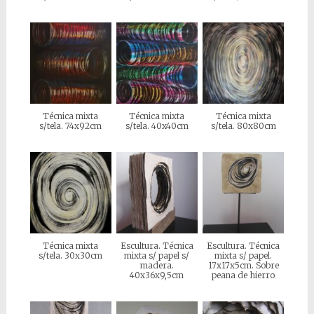
Técnica mixta
Técnica mixta
Técnica mixta
s/tela. 74x92cm
s/tela. 40x40cm
s/tela. 80x80cm
Técnica mixta
Escultura. Técnica
Escultura. Técnica
s/tela. 30x30cm
mixta s/ papel s/
mixta s/ papel.
madera.
17x17x5cm. Sobre
40x36x9,5cm
peana de hierro