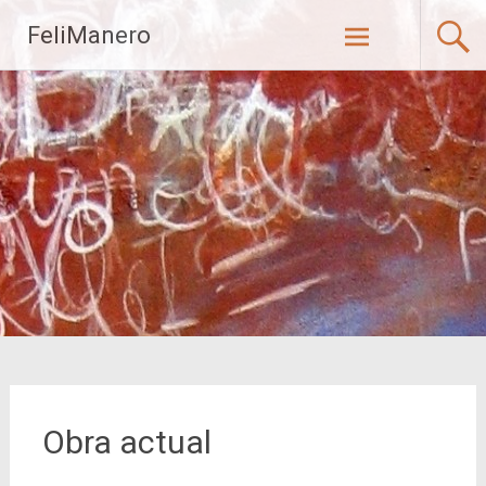
Saltar
FeliManero
al
contenido
Obra actual