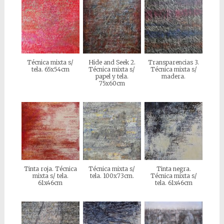
Técnica mixta s/
Hide and Seek 2.
Transparencias 3.
tela. 65x54cm
Técnica mixta s/
Técnica mixta s/
papel y tela.
madera.
75x60cm
Tinta roja. Técnica
Técnica mixta s/
Tinta negra.
mixta s/ tela.
tela. 100x73cm.
Técnica mixta s/
61x46cm
tela. 61x46cm