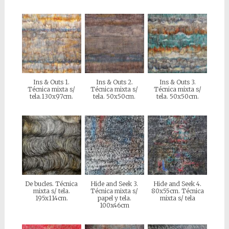
Ins & Outs 1.
Ins & Outs 2.
Ins & Outs 3.
Técnica mixta s/
Técnica mixta s/
Técnica mixta s/
tela.130x97cm.
tela. 50x50cm.
tela. 50x50cm.
De bucles. Técnica
Hide and Seek 3.
Hide and Seek 4.
mixta s/ tela.
Técnica mixta s/
80x55cm. Técnica
195x114cm.
papel y tela.
mixta s/ tela
100x46cm