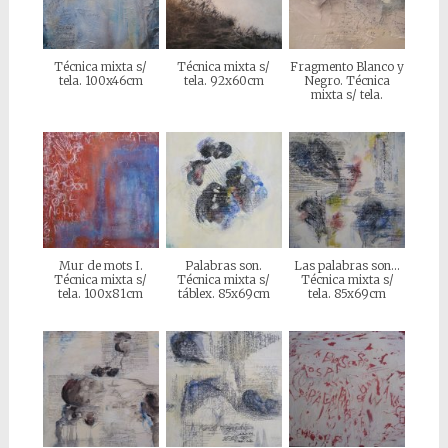
Técnica mixta s/
Técnica mixta s/
Fragmento Blanco y
tela. 100x46cm
tela. 92x60cm
Negro. Técnica
mixta s/ tela.
Mur de mots I.
Palabras son.
Las palabras son…
Técnica mixta s/
Técnica mixta s/
Técnica mixta s/
tela. 100x81cm
táblex. 85x69cm
tela. 85x69cm