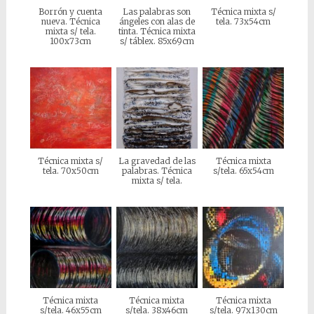
Borrón y cuenta
Las palabras son
Técnica mixta s/
nueva. Técnica
ángeles con alas de
tela. 73x54cm
mixta s/ tela.
tinta. Técnica mixta
100x73cm
s/ táblex. 85x69cm
Técnica mixta s/
La gravedad de las
Técnica mixta
tela. 70x50cm
palabras. Técnica
s/tela. 65x54cm
mixta s/ tela.
Técnica mixta
Técnica mixta
Técnica mixta
s/tela. 46x55cm
s/tela. 38x46cm
s/tela. 97x130cm