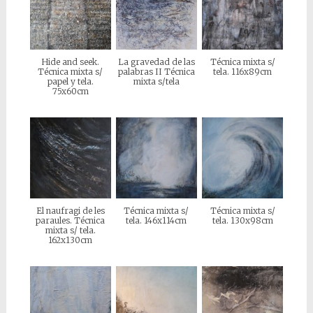
Hide and seek.
La gravedad de las
Técnica mixta s/
Técnica mixta s/
palabras II Técnica
tela. 116x89cm
papel y tela.
mixta s/tela
75x60cm
El naufragi de les
Técnica mixta s/
Técnica mixta s/
paraules. Técnica
tela. 146x114cm
tela. 130x98cm
mixta s/ tela.
162x130cm