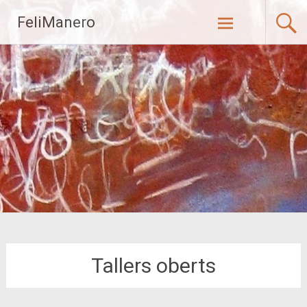
Saltar
FeliManero
al
contenido
Tallers oberts